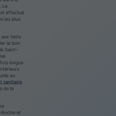
. Le
st effectué
s les plus
 aux tests
ler le bon
e Saint-
ise
ois exigus.
intérieurs
uide au
 sanitaire
 de la
tre
e-Roche et