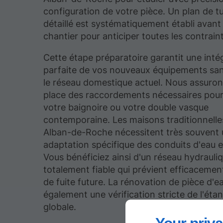
configuration de votre pièce. Un plan de t
détaillé est systématiquement établi avant
chantier pour anticiper toutes les contrain
Cette étape préparatoire garantit une inté
parfaite de vos nouveaux équipements san
le réseau domestique actuel. Nous assuron
place des raccordements nécessaires pour
votre baignoire ou votre double vasque
contemporaine. Les maisons traditionnelle
Alban-de-Roche nécessitent très souvent
adaptation spécifique des conduits d'eau e
Vous bénéficiez ainsi d'un réseau hydrauli
totalement fiable qui prévient efficacemen
de fuite future. La rénovation de pièce d'ea
également une vérification stricte de l'éta
globale.