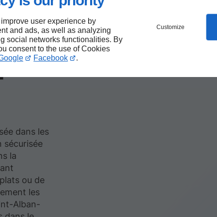
cy is our priority
 improve user experience by
ents
Customize
nt and ads, as well as analyzing
ng social networks functionalities. By
rnes
you consent to the use of Cookies
Google
Facebook
.
-
isée dans les
n sécurisée
ns la
uant
-plats ou de
rement les
int-Alban-
 dans le