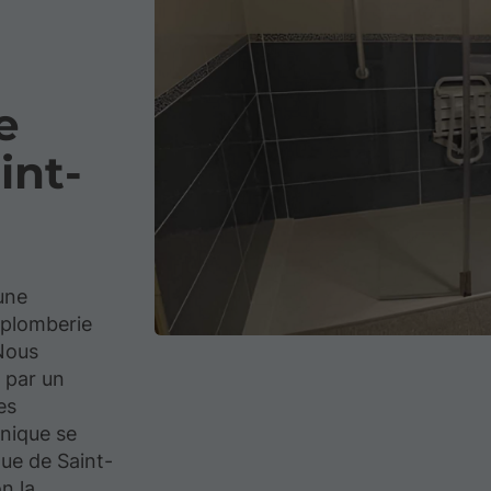
e
int-
une
 plomberie
Nous
 par un
es
hnique se
que de Saint-
n la