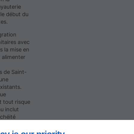
uyauterie
 le début du
tes.
gration
itaires avec
s la mise en
 alimenter
s de Saint-
 une
xistants.
que
t tout risque
u inclut
nchéité