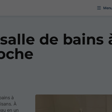
Men
 salle de bains 
oche
bains à
isans. À
eau en un