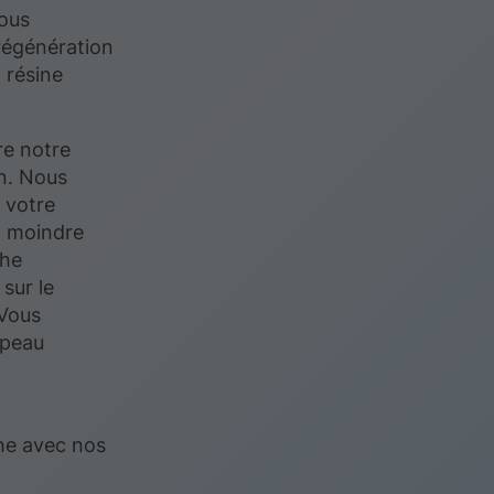
nous
régénération
 résine
re notre
on. Nous
 votre
a moindre
che
sur le
 Vous
 peau
he avec nos