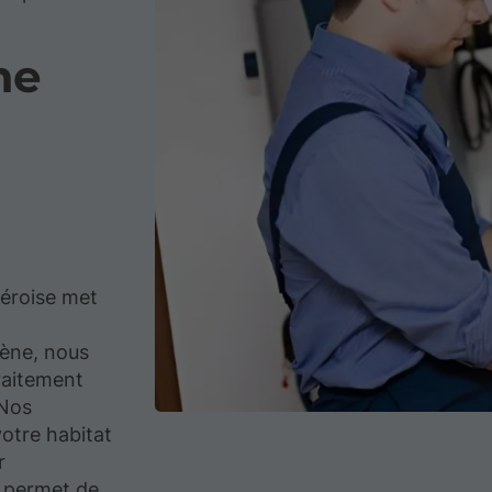
me
séroise met
ène, nous
raitement
 Nos
votre habitat
r
e permet de