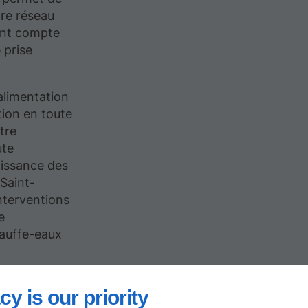
tre réseau
ent compte
 prise
alimentation
tion en toute
tre
ute
aissance des
Saint-
nterventions
e
hauffe-eaux
cy is our priority