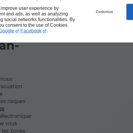
 improve user experience by
Customize
nt and ads, as well as analyzing
e
ng social networks functionalities. By
you consent to the use of Cookies
r
Google
Facebook
.
ban-
, nous
vacuation
de
 les risques
es
électronique
ue vous
s les zones