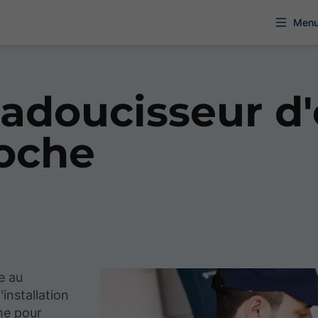
Men
 adoucisseur d'
oche
e au
installation
he pour