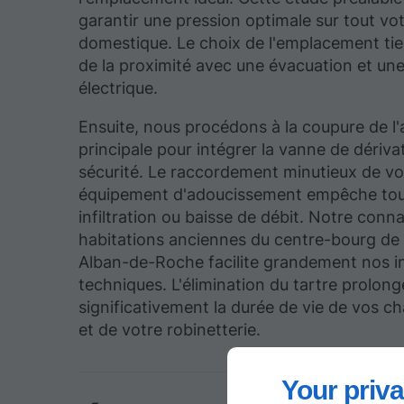
garantir une pression optimale sur tout vo
domestique. Le choix de l'emplacement ti
de la proximité avec une évacuation et une
électrique.
Ensuite, nous procédons à la coupure de l'
principale pour intégrer la vanne de dériva
sécurité. Le raccordement minutieux de vo
équipement d'adoucissement empêche to
infiltration ou baisse de débit. Notre conn
habitations anciennes du centre-bourg de 
Alban-de-Roche facilite grandement nos i
techniques. L'élimination du tartre prolong
significativement la durée de vie de vos c
et de votre robinetterie.
Your priva